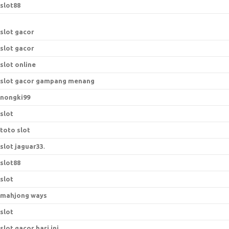
slot88
slot gacor
slot gacor
slot online
slot gacor gampang menang
nongki99
slot
toto slot
slot jaguar33
.
slot88
slot
mahjong ways
slot
slot gacor hari ini