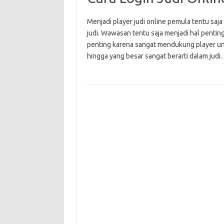
Menjadi player judi online pemula tentu saj
judi. Wawasan tentu saja menjadi hal penting 
penting karena sangat mendukung player untu
hingga yang besar sangat berarti dalam jud