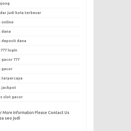
hjong
dar judi bola terbesar
t online
t dana
t deposit dana
t777 login
t gacor 777
t gacor
t terpercaya
t jackpot
us slot gacor
r More Information Please
Contact Us
sa seo judi