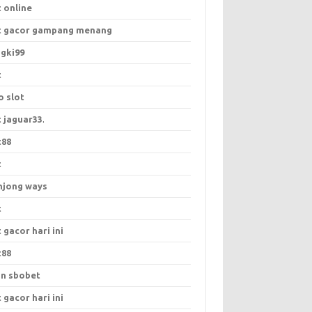
t online
t gacor gampang menang
gki99
t
o slot
t jaguar33
.
t88
t
jong ways
t
t gacor hari ini
t88
in sbobet
t gacor hari ini