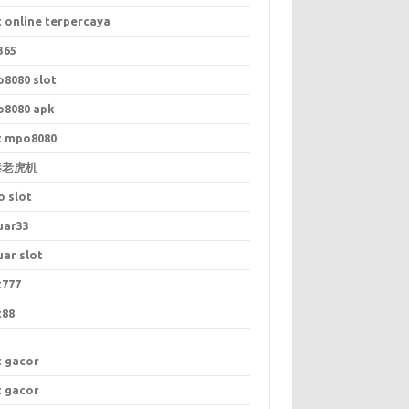
t online terpercaya
365
8080 slot
8080 apk
t mpo8080
港老虎机
o slot
uar33
uar slot
t777
t88
t gacor
t gacor