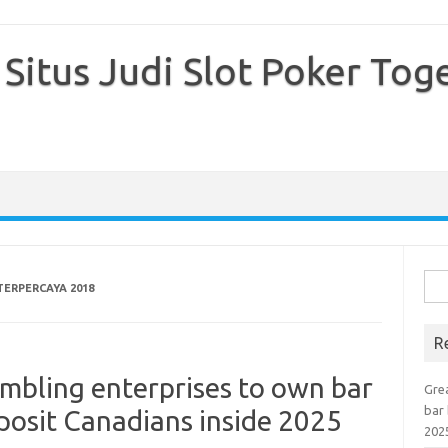
Situs Judi Slot Poker Tog
Sea
TERPERCAYA 2018
for:
R
mbling enterprises to own bar
Gre
bar
posit Canadians inside 2025
202