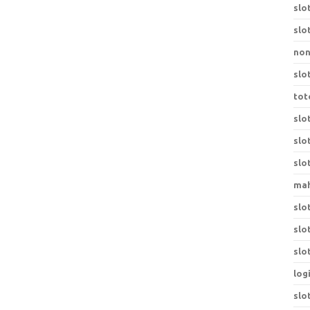
slo
slo
non
slo
tot
slo
slo
slo
mah
slo
slo
slo
log
slo