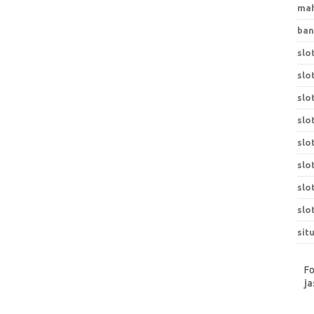
ma
ban
slo
slo
slo
slo
slo
slo
slo
slo
sit
Fo
ja