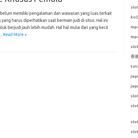
slo
a belum memiliki pengalaman dan wawasan yang luas terkait
koi
yang harus diperhatikan saat bermain judi di situs. Hal ini
mpo
k berjudi jauh lebih mudah. Hal hal mulai dari yang kecil
i…
Read More »
mpo
slo
香
tot
jag
jag
slo
slo
slo
slo