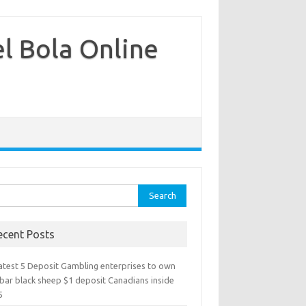
el Bola Online
rch
ecent Posts
atest 5 Deposit Gambling enterprises to own
 bar black sheep $1 deposit Canadians inside
5