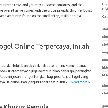
Fit
bout three rows and you may 10 spend contours, and the
Ini
The overall game comes with the growing wilds, that may boost
game amount is found on the smaller top, it still packs a…
Car
slo
slo
ogel Online Terpercaya, Inilah
slo
mej
hk
nggi dan lebih banyak dinikmati betor onlinr. Hampir semua
hk
 koneksi internet yang juga membutuhkan beberapa perangkat
hk
tuasi ini justru menguntungkan bagi pecinta judi togel yang
a via online. Para penjudi togel saat ini tidak…
Read More »
slo
slo
ne Khusus Pemula
gam