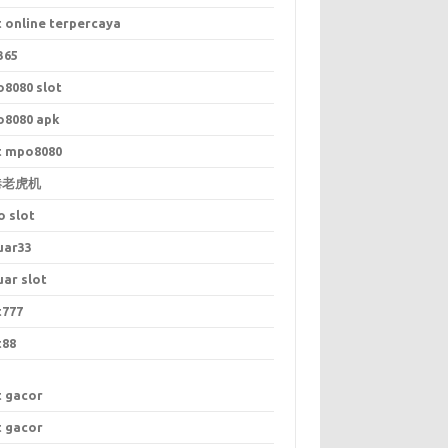
t online terpercaya
365
8080 slot
8080 apk
t mpo8080
港老虎机
o slot
uar33
uar slot
t777
t88
t gacor
t gacor