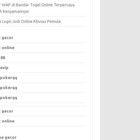
ur WAP di Bandar Togel Online Terpercaya,
lah Kenyamannya!
a Login Judi Online Khusus Pemula
t gacor
t online
t88
avip
bpokerqq
bpokerqq
bpokerqq
t gacor
t online
e gacor