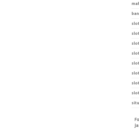
ma
ban
slo
slo
slo
slo
slo
slo
slo
slo
sit
Fo
ja