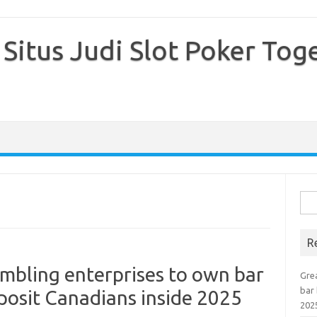
Situs Judi Slot Poker Tog
Sea
for:
R
mbling enterprises to own bar
Gre
bar
posit Canadians inside 2025
202