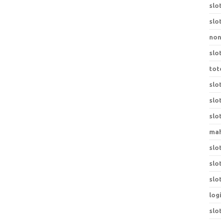
slo
slo
non
slo
tot
slo
slo
slo
mah
slo
slo
slo
log
slo