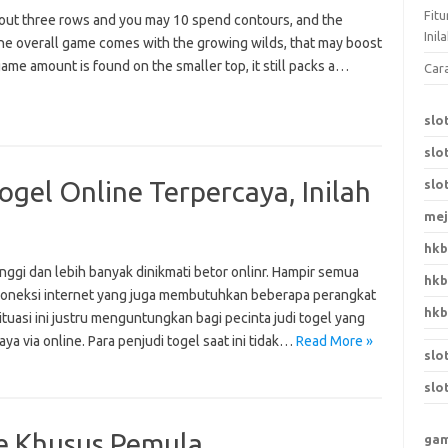
Fit
bout three rows and you may 10 spend contours, and the
Ini
The overall game comes with the growing wilds, that may boost
game amount is found on the smaller top, it still packs a…
Car
slo
slo
ogel Online Terpercaya, Inilah
slo
mej
hk
nggi dan lebih banyak dinikmati betor onlinr. Hampir semua
hk
 koneksi internet yang juga membutuhkan beberapa perangkat
hk
tuasi ini justru menguntungkan bagi pecinta judi togel yang
a via online. Para penjudi togel saat ini tidak…
Read More »
slo
slo
ne Khusus Pemula
gam