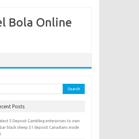
el Bola Online
rch
ecent Posts
atest 5 Deposit Gambling enterprises to own
 bar black sheep $1 deposit Canadians inside
5