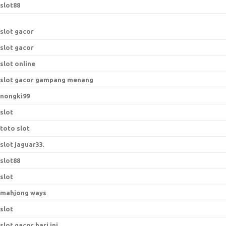
slot88
slot gacor
slot gacor
slot online
slot gacor gampang menang
nongki99
slot
toto slot
slot jaguar33
.
slot88
slot
mahjong ways
slot
slot gacor hari ini