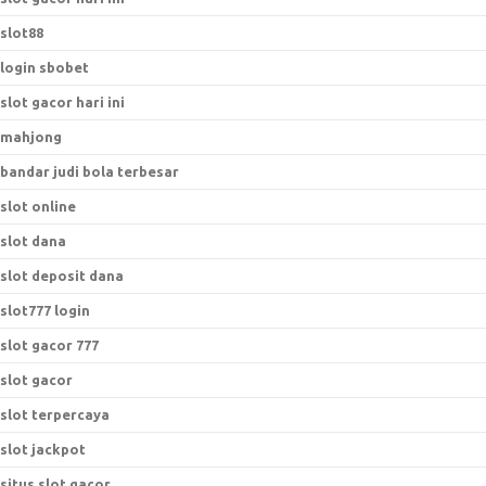
slot88
login sbobet
slot gacor hari ini
mahjong
bandar judi bola terbesar
slot online
slot dana
slot deposit dana
slot777 login
slot gacor 777
slot gacor
slot terpercaya
slot jackpot
situs slot gacor