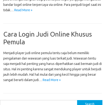
bandar togel online terpercaya via online. Para penjudi togel saat ini
tidak…
Read More »
Cara Login Judi Online Khusus
Pemula
Menjadi player judi online pemula tentu saja belum memiliki
pengalaman dan wawasan yang luas terkait judi. Wawasan tentu
saja menjadi hal penting yang harus diperhatikan saat bermain judi di
situs. Hal ini penting karena sangat mendukung player untuk berjudi
jauh lebih mudah. Hal hal mulai dari yang kecil hingga yang besar
sangat berarti dalam judi…
Read More »
S