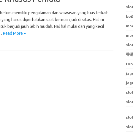
slo
a belum memiliki pengalaman dan wawasan yang luas terkait
koi
yang harus diperhatikan saat bermain judi di situs. Hal ini
mpo
k berjudi jauh lebih mudah. Hal hal mulai dari yang kecil
i…
Read More »
mpo
slo
香
tot
jag
jag
slo
slo
slo
slo