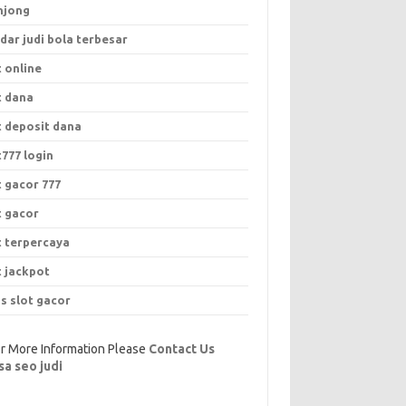
hjong
dar judi bola terbesar
t online
t dana
t deposit dana
t777 login
t gacor 777
t gacor
t terpercaya
t jackpot
us slot gacor
r More Information Please
Contact Us
sa seo judi