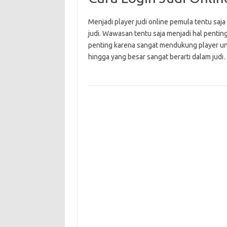
Menjadi player judi online pemula tentu saj
judi. Wawasan tentu saja menjadi hal penting 
penting karena sangat mendukung player untu
hingga yang besar sangat berarti dalam jud