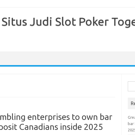
Situs Judi Slot Poker Tog
Sea
for:
R
mbling enterprises to own bar
Gre
bar
posit Canadians inside 2025
202