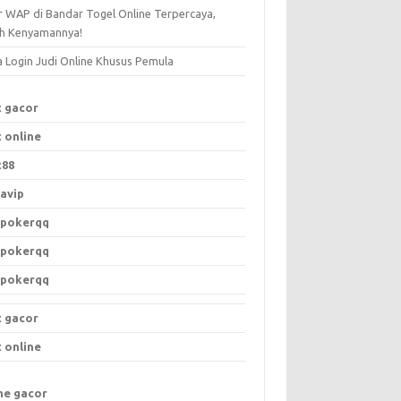
ur WAP di Bandar Togel Online Terpercaya,
lah Kenyamannya!
a Login Judi Online Khusus Pemula
t gacor
t online
t88
avip
bpokerqq
bpokerqq
bpokerqq
t gacor
t online
e gacor