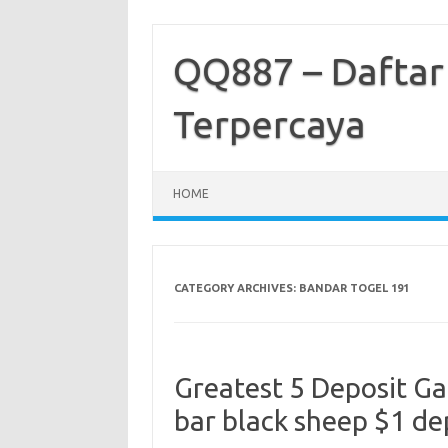
Skip
to
content
QQ887 – Daftar 
Terpercaya
HOME
CATEGORY ARCHIVES:
BANDAR TOGEL 191
Greatest 5 Deposit Ga
bar black sheep $1 de