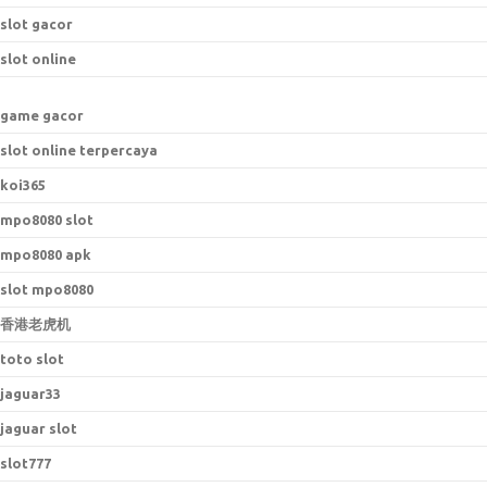
slot gacor
slot online
game gacor
slot online terpercaya
koi365
mpo8080 slot
mpo8080 apk
slot mpo8080
香港老虎机
toto slot
jaguar33
jaguar slot
slot777