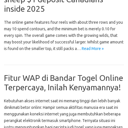
inside 2025
The online game features four reels with about three rows and you
may 10 spend contours, and the minimum bet is merely 0.10 for
every spin. The overall game comes with the growing wilds, that
may boost your likelihood of successful larger. Whilst game amount
is found on the smaller top, it still packs a…
Read More »
Fitur WAP di Bandar Togel Online
Terpercaya, Inilah Kenyamannya!
Kebutuhan akses internet saat ini memang tinggi dan lebih banyak
dinikmati betor onlinr. Hampir semua aktifitas manusia era saat ini
menggunakan koneksi internet yang juga membutuhkan beberapa
perangkat elektronik termasuk smartphone. Ternyata situasi ini
justru menguntungkan bagi pecinta judi togel yang juga mengakses