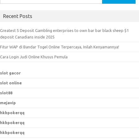
e
a
Recent Posts
r
c
Greatest 5 Deposit Gambling enterprises to own bar bar black sheep $1
h
deposit Canadians inside 2025
f
Fitur WAP di Bandar Togel Online Terpercaya, Inilah Kenyamannya!
o
r
Cara Login Judi Online Khusus Pemula
:
slot gacor
slot online
slot88
mejavip
hkbpokerqq
hkbpokerqq
hkbpokerqq