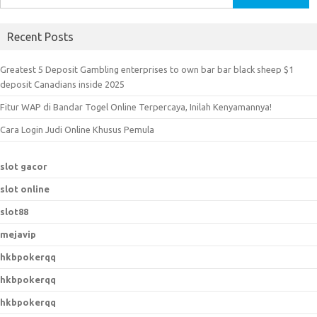
e
a
Recent Posts
r
c
Greatest 5 Deposit Gambling enterprises to own bar bar black sheep $1
h
deposit Canadians inside 2025
f
Fitur WAP di Bandar Togel Online Terpercaya, Inilah Kenyamannya!
o
r
Cara Login Judi Online Khusus Pemula
:
slot gacor
slot online
slot88
mejavip
hkbpokerqq
hkbpokerqq
hkbpokerqq