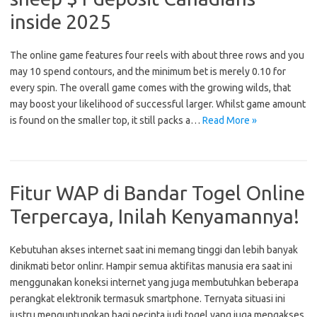
inside 2025
The online game features four reels with about three rows and you
may 10 spend contours, and the minimum bet is merely 0.10 for
every spin. The overall game comes with the growing wilds, that
may boost your likelihood of successful larger. Whilst game amount
is found on the smaller top, it still packs a…
Read More »
Fitur WAP di Bandar Togel Online
Terpercaya, Inilah Kenyamannya!
Kebutuhan akses internet saat ini memang tinggi dan lebih banyak
dinikmati betor onlinr. Hampir semua aktifitas manusia era saat ini
menggunakan koneksi internet yang juga membutuhkan beberapa
perangkat elektronik termasuk smartphone. Ternyata situasi ini
justru menguntungkan bagi pecinta judi togel yang juga mengakses