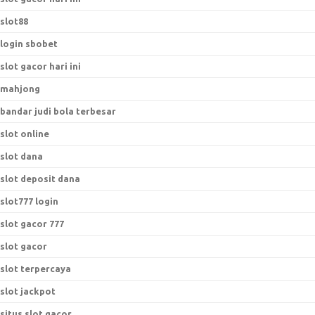
slot88
login sbobet
slot gacor hari ini
mahjong
bandar judi bola terbesar
slot online
slot dana
slot deposit dana
slot777 login
slot gacor 777
slot gacor
slot terpercaya
slot jackpot
situs slot gacor