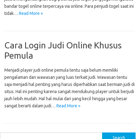
bandar togel online terpercaya via online. Para penjudi togel saat ini
tidak…
Read More »
Cara Login Judi Online Khusus
Pemula
Menjadi player judi online pemula tentu saja belum memiliki
pengalaman dan wawasan yang luas terkait judi. Wawasan tentu
saja menjadi hal penting yang harus diperhatikan saat bermain judi di
situs. Hal ini penting karena sangat mendukung player untuk berjudi
jauh lebih mudah. Hal hal mulai dari yang kecil hingga yang besar
sangat berarti dalam judi…
Read More »
S