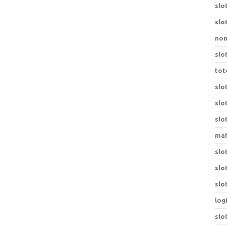
slo
slo
non
slo
tot
slo
slo
slo
mah
slo
slo
slo
log
slo