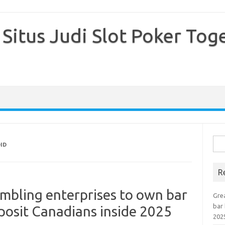
Situs Judi Slot Poker Tog
Sea
ID
for:
R
mbling enterprises to own bar
Gre
bar
posit Canadians inside 2025
202