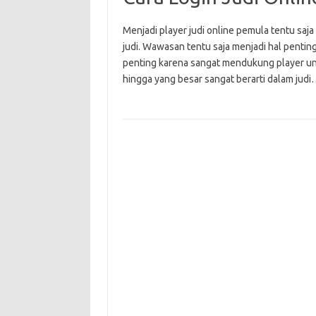
Menjadi player judi online pemula tentu saj
judi. Wawasan tentu saja menjadi hal penting 
penting karena sangat mendukung player untu
hingga yang besar sangat berarti dalam jud