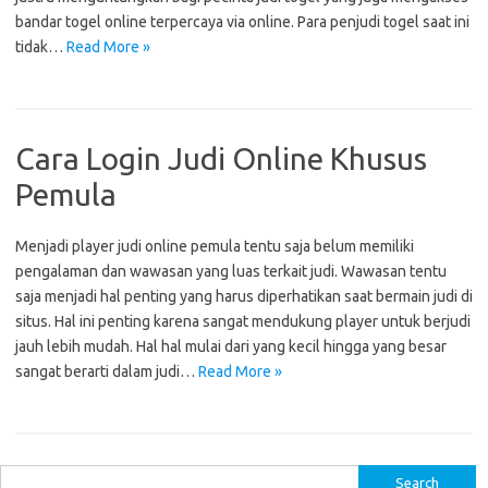
bandar togel online terpercaya via online. Para penjudi togel saat ini
tidak…
Read More »
Cara Login Judi Online Khusus
Pemula
Menjadi player judi online pemula tentu saja belum memiliki
pengalaman dan wawasan yang luas terkait judi. Wawasan tentu
saja menjadi hal penting yang harus diperhatikan saat bermain judi di
situs. Hal ini penting karena sangat mendukung player untuk berjudi
jauh lebih mudah. Hal hal mulai dari yang kecil hingga yang besar
sangat berarti dalam judi…
Read More »
S