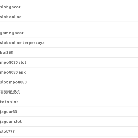
slot gacor
slot online
game gacor
slot online terpercaya
koi365
mpo8080 slot
mpo8080 apk
slot mpo8080
香港老虎机
toto slot
jaguar33
jaguar slot
slot777