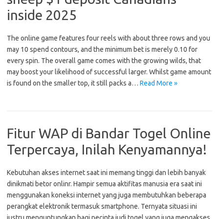
inside 2025
The online game features four reels with about three rows and you
may 10 spend contours, and the minimum bet is merely 0.10 for
every spin. The overall game comes with the growing wilds, that
may boost your likelihood of successful larger. Whilst game amount
is found on the smaller top, it still packs a…
Read More »
Fitur WAP di Bandar Togel Online
Terpercaya, Inilah Kenyamannya!
Kebutuhan akses internet saat ini memang tinggi dan lebih banyak
dinikmati betor onlinr. Hampir semua aktifitas manusia era saat ini
menggunakan koneksi internet yang juga membutuhkan beberapa
perangkat elektronik termasuk smartphone. Ternyata situasi ini
justru menguntungkan bagi pecinta judi togel yang juga mengakses