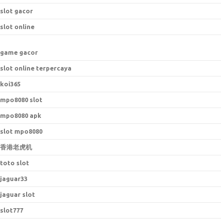
slot gacor
slot online
game gacor
slot online terpercaya
koi365
mpo8080 slot
mpo8080 apk
slot mpo8080
香港老虎机
toto slot
jaguar33
jaguar slot
slot777