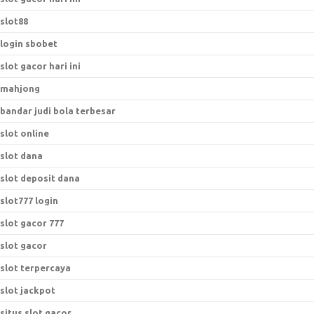
slot88
login sbobet
slot gacor hari ini
mahjong
bandar judi bola terbesar
slot online
slot dana
slot deposit dana
slot777 login
slot gacor 777
slot gacor
slot terpercaya
slot jackpot
situs slot gacor