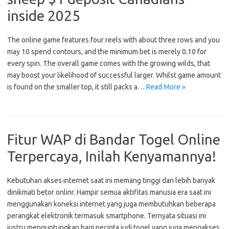
inside 2025
The online game features four reels with about three rows and you
may 10 spend contours, and the minimum bet is merely 0.10 for
every spin. The overall game comes with the growing wilds, that
may boost your likelihood of successful larger. Whilst game amount
is found on the smaller top, it still packs a…
Read More »
Fitur WAP di Bandar Togel Online
Terpercaya, Inilah Kenyamannya!
Kebutuhan akses internet saat ini memang tinggi dan lebih banyak
dinikmati betor onlinr. Hampir semua aktifitas manusia era saat ini
menggunakan koneksi internet yang juga membutuhkan beberapa
perangkat elektronik termasuk smartphone. Ternyata situasi ini
justru menguntungkan bagi pecinta judi togel yang juga mengakses