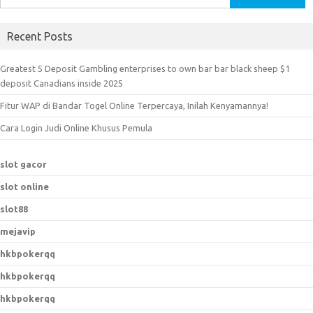
e
a
Recent Posts
r
c
Greatest 5 Deposit Gambling enterprises to own bar bar black sheep $1
h
deposit Canadians inside 2025
f
Fitur WAP di Bandar Togel Online Terpercaya, Inilah Kenyamannya!
o
r
Cara Login Judi Online Khusus Pemula
:
slot gacor
slot online
slot88
mejavip
hkbpokerqq
hkbpokerqq
hkbpokerqq