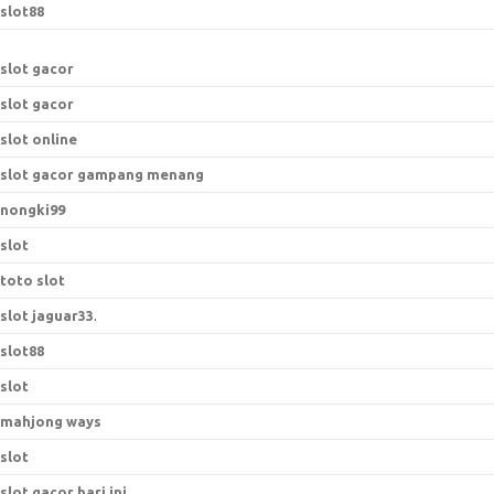
slot88
slot gacor
slot gacor
slot online
slot gacor gampang menang
nongki99
slot
toto slot
slot jaguar33
.
slot88
slot
mahjong ways
slot
slot gacor hari ini