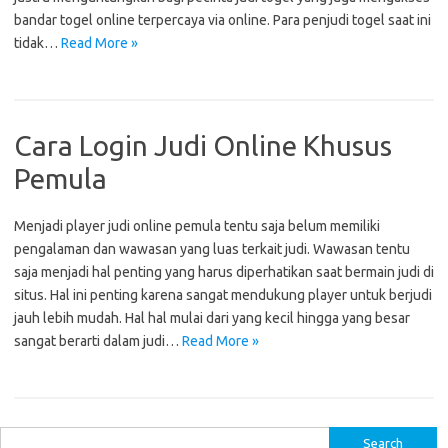
bandar togel online terpercaya via online. Para penjudi togel saat ini
tidak…
Read More »
Cara Login Judi Online Khusus
Pemula
Menjadi player judi online pemula tentu saja belum memiliki
pengalaman dan wawasan yang luas terkait judi. Wawasan tentu
saja menjadi hal penting yang harus diperhatikan saat bermain judi di
situs. Hal ini penting karena sangat mendukung player untuk berjudi
jauh lebih mudah. Hal hal mulai dari yang kecil hingga yang besar
sangat berarti dalam judi…
Read More »
S