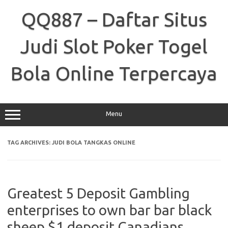
Skip
to
QQ887 – Daftar Situs
content
Judi Slot Poker Togel
Bola Online Terpercaya
Menu
TAG ARCHIVES:
JUDI BOLA TANGKAS ONLINE
Greatest 5 Deposit Gambling
enterprises to own bar bar black
sheep $1 deposit Canadians