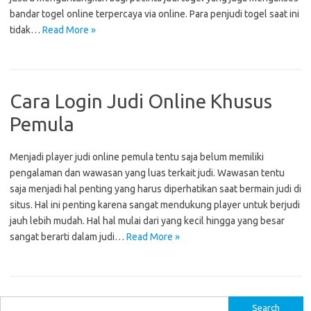
bandar togel online terpercaya via online. Para penjudi togel saat ini
tidak…
Read More »
Cara Login Judi Online Khusus
Pemula
Menjadi player judi online pemula tentu saja belum memiliki
pengalaman dan wawasan yang luas terkait judi. Wawasan tentu
saja menjadi hal penting yang harus diperhatikan saat bermain judi di
situs. Hal ini penting karena sangat mendukung player untuk berjudi
jauh lebih mudah. Hal hal mulai dari yang kecil hingga yang besar
sangat berarti dalam judi…
Read More »
S