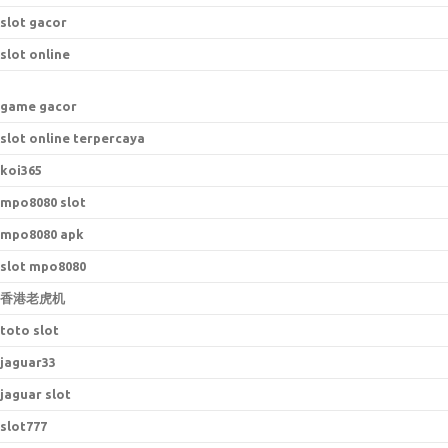
slot gacor
slot online
game gacor
slot online terpercaya
koi365
mpo8080 slot
mpo8080 apk
slot mpo8080
香港老虎机
toto slot
jaguar33
jaguar slot
slot777