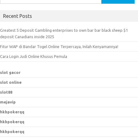
e
a
Recent Posts
r
c
Greatest 5 Deposit Gambling enterprises to own bar bar black sheep $1
h
deposit Canadians inside 2025
f
Fitur WAP di Bandar Togel Online Terpercaya, Inilah Kenyamannya!
o
r
Cara Login Judi Online Khusus Pemula
:
slot gacor
slot online
slot88
mejavip
hkbpokerqq
hkbpokerqq
hkbpokerqq