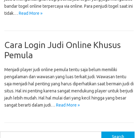
bandar togel online terpercaya via online. Para penjudi togel saat ini
tidak…
Read More »
Cara Login Judi Online Khusus
Pemula
Menjadi player judi online pemula tentu saja belum memiliki
pengalaman dan wawasan yang luas terkait judi. Wawasan tentu
saja menjadi hal penting yang harus diperhatikan saat bermain judi di
situs. Hal ini penting karena sangat mendukung player untuk berjudi
jauh lebih mudah. Hal hal mulai dari yang kecil hingga yang besar
sangat berarti dalam judi…
Read More »
S