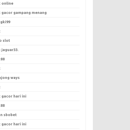
t online
t gacor gampang menang
gki99
t
o slot
t jaguar33
.
t88
t
jong ways
t
t gacor hari ini
t88
in sbobet
t gacor hari ini