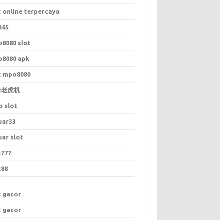
t online terpercaya
365
8080 slot
8080 apk
t mpo8080
港老虎机
o slot
uar33
uar slot
t777
t88
t gacor
t gacor