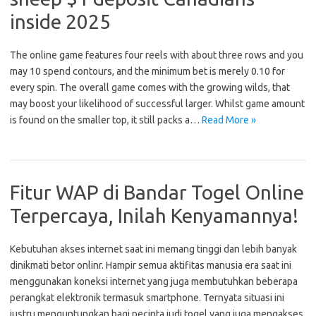
inside 2025
The online game features four reels with about three rows and you
may 10 spend contours, and the minimum bet is merely 0.10 for
every spin. The overall game comes with the growing wilds, that
may boost your likelihood of successful larger. Whilst game amount
is found on the smaller top, it still packs a…
Read More »
Fitur WAP di Bandar Togel Online
Terpercaya, Inilah Kenyamannya!
Kebutuhan akses internet saat ini memang tinggi dan lebih banyak
dinikmati betor onlinr. Hampir semua aktifitas manusia era saat ini
menggunakan koneksi internet yang juga membutuhkan beberapa
perangkat elektronik termasuk smartphone. Ternyata situasi ini
justru menguntungkan bagi pecinta judi togel yang juga mengakses