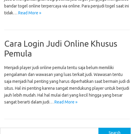
bandar togel online terpercaya via online. Para penjudi togel saat ini
tidak…
Read More »
Cara Login Judi Online Khusus
Pemula
Menjadi player judi online pemula tentu saja belum memiliki
pengalaman dan wawasan yang luas terkait judi. Wawasan tentu
saja menjadi hal penting yang harus diperhatikan saat bermain judi di
situs. Hal ini penting karena sangat mendukung player untuk berjudi
jauh lebih mudah. Hal hal mulai dari yang kecil hingga yang besar
sangat berarti dalam judi…
Read More »
S