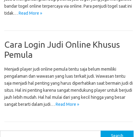
bandar togel online terpercaya via online. Para penjudi togel saat ini
tidak…
Read More »
Cara Login Judi Online Khusus
Pemula
Menjadi player judi online pemula tentu saja belum memiliki
pengalaman dan wawasan yang luas terkait judi. Wawasan tentu
saja menjadi hal penting yang harus diperhatikan saat bermain judi di
situs. Hal ini penting karena sangat mendukung player untuk berjudi
jauh lebih mudah. Hal hal mulai dari yang kecil hingga yang besar
sangat berarti dalam judi…
Read More »
S