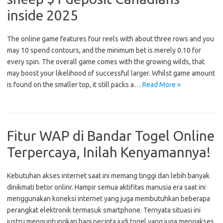
inside 2025
The online game features four reels with about three rows and you
may 10 spend contours, and the minimum bet is merely 0.10 for
every spin. The overall game comes with the growing wilds, that
may boost your likelihood of successful larger. Whilst game amount
is found on the smaller top, it still packs a…
Read More »
Fitur WAP di Bandar Togel Online
Terpercaya, Inilah Kenyamannya!
Kebutuhan akses internet saat ini memang tinggi dan lebih banyak
dinikmati betor onlinr. Hampir semua aktifitas manusia era saat ini
menggunakan koneksi internet yang juga membutuhkan beberapa
perangkat elektronik termasuk smartphone. Ternyata situasi ini
justru menguntungkan bagi pecinta judi togel yang juga mengakses