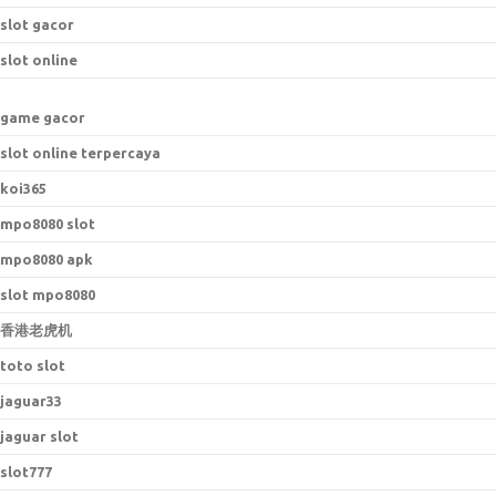
slot gacor
slot online
game gacor
slot online terpercaya
koi365
mpo8080 slot
mpo8080 apk
slot mpo8080
香港老虎机
toto slot
jaguar33
jaguar slot
slot777