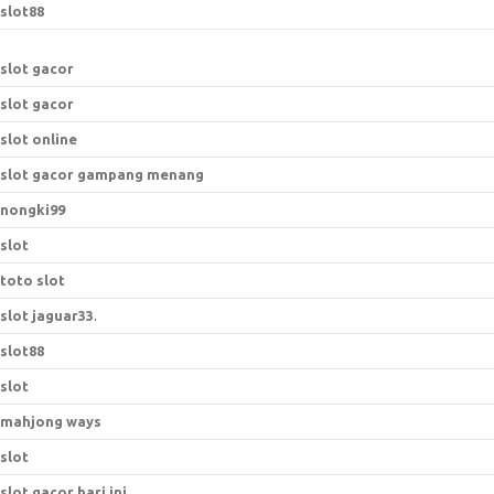
slot88
slot gacor
slot gacor
slot online
slot gacor gampang menang
nongki99
slot
toto slot
slot jaguar33
.
slot88
slot
mahjong ways
slot
slot gacor hari ini