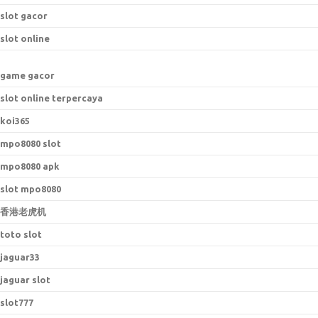
slot gacor
slot online
game gacor
slot online terpercaya
koi365
mpo8080 slot
mpo8080 apk
slot mpo8080
香港老虎机
toto slot
jaguar33
jaguar slot
slot777