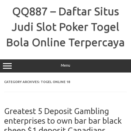
Skip
to
QQ887 – Daftar Situs
content
Judi Slot Poker Togel
Bola Online Terpercaya
Menu
CATEGORY ARCHIVES:
TOGEL ONLINE 18
Greatest 5 Deposit Gambling
enterprises to own bar bar black
sheep $1 deposit Canadians