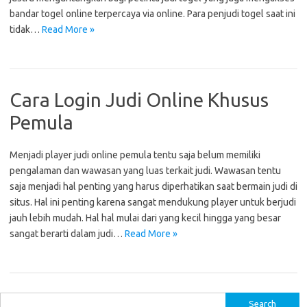
bandar togel online terpercaya via online. Para penjudi togel saat ini
tidak…
Read More »
Cara Login Judi Online Khusus
Pemula
Menjadi player judi online pemula tentu saja belum memiliki
pengalaman dan wawasan yang luas terkait judi. Wawasan tentu
saja menjadi hal penting yang harus diperhatikan saat bermain judi di
situs. Hal ini penting karena sangat mendukung player untuk berjudi
jauh lebih mudah. Hal hal mulai dari yang kecil hingga yang besar
sangat berarti dalam judi…
Read More »
S