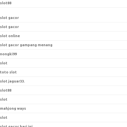
slot88
slot gacor
slot gacor
slot online
slot gacor gampang menang
nongki99
slot
toto slot
slot jaguar33
.
slot88
slot
mahjong ways
slot
slot gacor hari ini