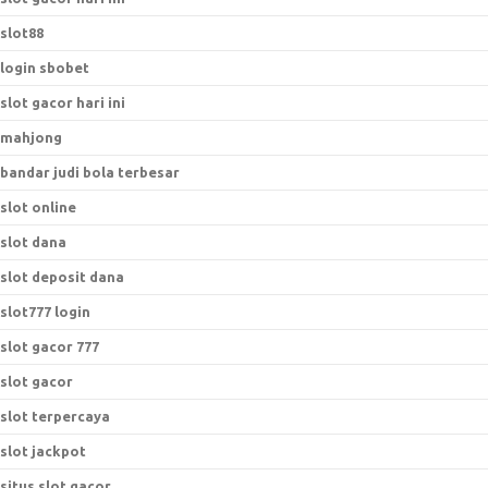
slot88
login sbobet
slot gacor hari ini
mahjong
bandar judi bola terbesar
slot online
slot dana
slot deposit dana
slot777 login
slot gacor 777
slot gacor
slot terpercaya
slot jackpot
situs slot gacor