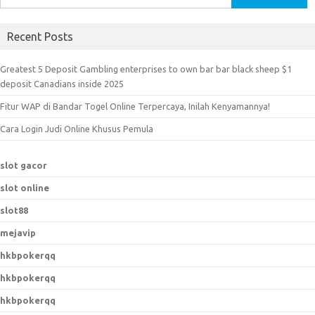
e
a
Recent Posts
r
c
Greatest 5 Deposit Gambling enterprises to own bar bar black sheep $1
h
deposit Canadians inside 2025
f
Fitur WAP di Bandar Togel Online Terpercaya, Inilah Kenyamannya!
o
r
Cara Login Judi Online Khusus Pemula
:
slot gacor
slot online
slot88
mejavip
hkbpokerqq
hkbpokerqq
hkbpokerqq