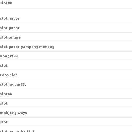
slot88
slot gacor
slot gacor
slot online
slot gacor gampang menang
nongki99
slot
toto slot
slot jaguar33
.
slot88
slot
mahjong ways
slot
slot gacor hari ini