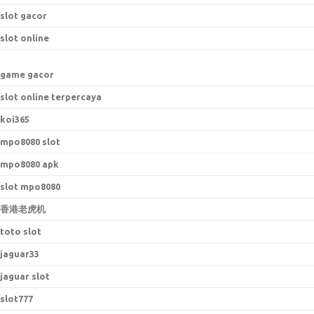
slot gacor
slot online
game gacor
slot online terpercaya
koi365
mpo8080 slot
mpo8080 apk
slot mpo8080
香港老虎机
toto slot
jaguar33
jaguar slot
slot777