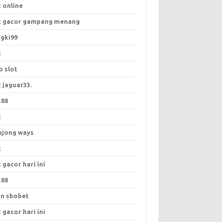
t online
t gacor gampang menang
gki99
t
o slot
t jaguar33
.
t88
t
jong ways
t
t gacor hari ini
t88
in sbobet
t gacor hari ini