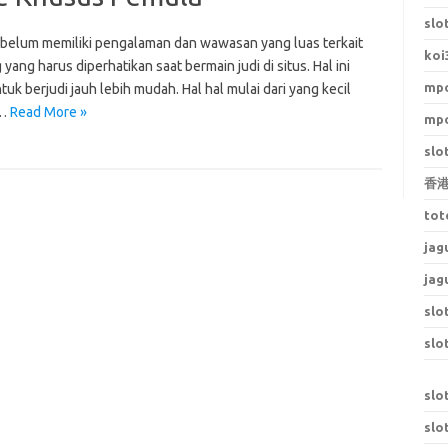
slo
a belum memiliki pengalaman dan wawasan yang luas terkait
koi
yang harus diperhatikan saat bermain judi di situs. Hal ini
mpo
k berjudi jauh lebih mudah. Hal hal mulai dari yang kecil
i…
Read More »
mpo
slo
香
tot
jag
jag
slo
slo
slo
slo