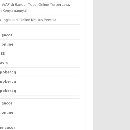
ur WAP di Bandar Togel Online Terpercaya,
lah Kenyamannya!
a Login Judi Online Khusus Pemula
t gacor
t online
t88
avip
bpokerqq
bpokerqq
bpokerqq
t gacor
t online
e gacor