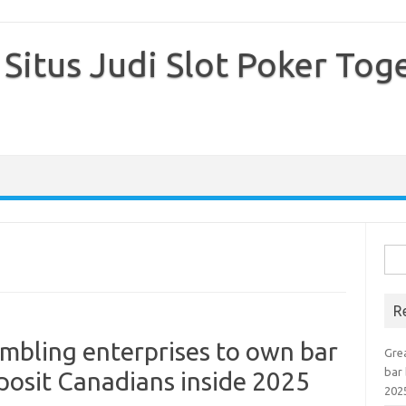
Situs Judi Slot Poker Tog
Sea
for:
R
mbling enterprises to own bar
Gre
bar
posit Canadians inside 2025
202