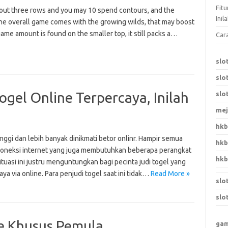
Fit
bout three rows and you may 10 spend contours, and the
Ini
The overall game comes with the growing wilds, that may boost
game amount is found on the smaller top, it still packs a…
Car
slo
slo
ogel Online Terpercaya, Inilah
slo
mej
hk
nggi dan lebih banyak dinikmati betor onlinr. Hampir semua
hk
 koneksi internet yang juga membutuhkan beberapa perangkat
hk
tuasi ini justru menguntungkan bagi pecinta judi togel yang
a via online. Para penjudi togel saat ini tidak…
Read More »
slo
slo
ne Khusus Pemula
gam