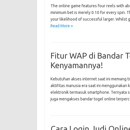
The online game features four reels with a
minimum bet is merely 0.10 for every spin. 
your likelihood of successful larger. Whilst 
Read More »
Fitur WAP di Bandar T
Kenyamannya!
Kebutuhan akses internet saat ini memang ti
aktifitas manusia era saat ini menggunakan
elektronik termasuk smartphone. Ternyata si
juga mengakses bandar togel online terpercay
Cara Login Judi Onli