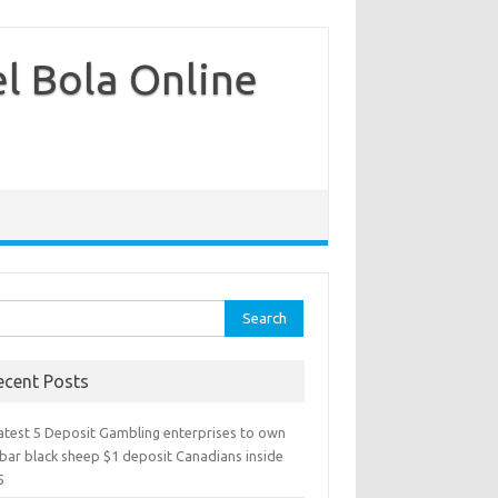
el Bola Online
rch
ecent Posts
atest 5 Deposit Gambling enterprises to own
 bar black sheep $1 deposit Canadians inside
5