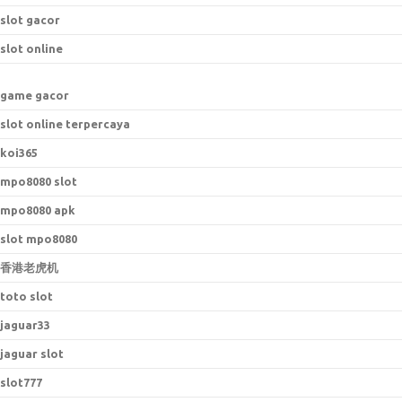
slot gacor
slot online
game gacor
slot online terpercaya
koi365
mpo8080 slot
mpo8080 apk
slot mpo8080
香港老虎机
toto slot
jaguar33
jaguar slot
slot777