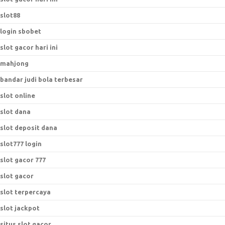
slot88
login sbobet
slot gacor hari ini
mahjong
bandar judi bola terbesar
slot online
slot dana
slot deposit dana
slot777 login
slot gacor 777
slot gacor
slot terpercaya
slot jackpot
situs slot gacor