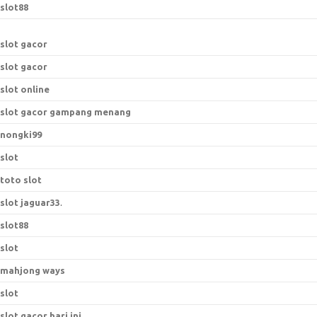
slot88
slot gacor
slot gacor
slot online
slot gacor gampang menang
nongki99
slot
toto slot
slot jaguar33
.
slot88
slot
mahjong ways
slot
slot gacor hari ini