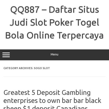
Skip
to
QQ887 – Daftar Situs
content
Judi Slot Poker Togel
Bola Online Terpercaya
Menu
CATEGORY ARCHIVES:
SOGO SLOT
Greatest 5 Deposit Gambling
enterprises to own bar bar black
sheep $1 deposit Canadians