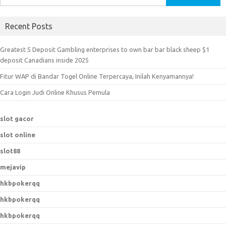
e
a
Recent Posts
r
c
Greatest 5 Deposit Gambling enterprises to own bar bar black sheep $1
h
deposit Canadians inside 2025
f
Fitur WAP di Bandar Togel Online Terpercaya, Inilah Kenyamannya!
o
r
Cara Login Judi Online Khusus Pemula
:
slot gacor
slot online
slot88
mejavip
hkbpokerqq
hkbpokerqq
hkbpokerqq