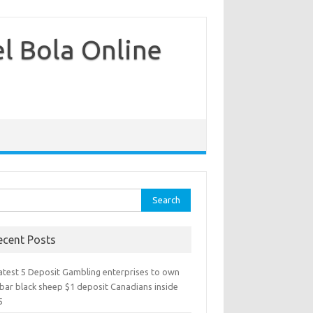
el Bola Online
rch
ecent Posts
atest 5 Deposit Gambling enterprises to own
 bar black sheep $1 deposit Canadians inside
5