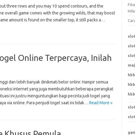
Fit
bout three rows and you may 10 spend contours, and the
Ini
The overall game comes with the growing wilds, that may boost
game amount is found on the smaller top, it still packs a…
Car
slo
slo
ogel Online Terpercaya, Inilah
slo
mej
hk
nggi dan lebih banyak dinikmati betor onlinr. Hampir semua
hk
 koneksi internet yang juga membutuhkan beberapa perangkat
hk
tuasi ini justru menguntungkan bagi pecinta judi togel yang
a via online. Para penjudi togel saat ini tidak…
Read More »
slo
slo
ne Khusus Pemula
gam