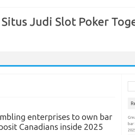
Situs Judi Slot Poker Tog
Sea
for:
R
mbling enterprises to own bar
Gre
bar
posit Canadians inside 2025
202