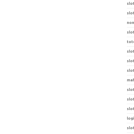
slo
slo
non
slo
tot
slo
slo
slo
mah
slo
slo
slo
log
slo