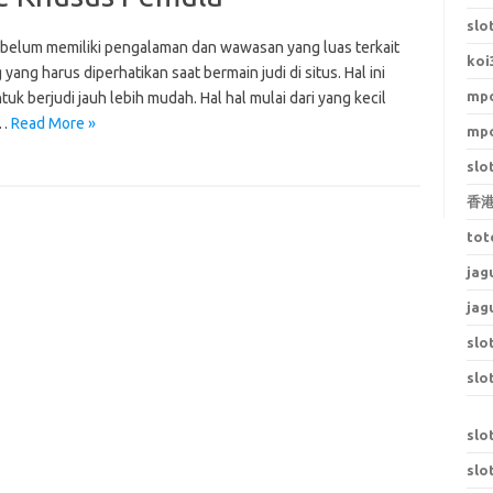
slo
a belum memiliki pengalaman dan wawasan yang luas terkait
koi
yang harus diperhatikan saat bermain judi di situs. Hal ini
mpo
k berjudi jauh lebih mudah. Hal hal mulai dari yang kecil
i…
Read More »
mpo
slo
香
tot
jag
jag
slo
slo
slo
slo