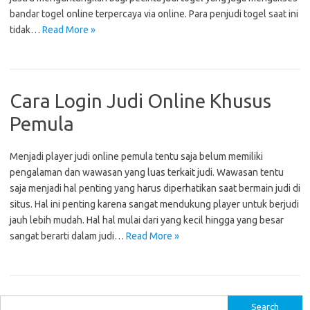
bandar togel online terpercaya via online. Para penjudi togel saat ini
tidak…
Read More »
Cara Login Judi Online Khusus
Pemula
Menjadi player judi online pemula tentu saja belum memiliki
pengalaman dan wawasan yang luas terkait judi. Wawasan tentu
saja menjadi hal penting yang harus diperhatikan saat bermain judi di
situs. Hal ini penting karena sangat mendukung player untuk berjudi
jauh lebih mudah. Hal hal mulai dari yang kecil hingga yang besar
sangat berarti dalam judi…
Read More »
S