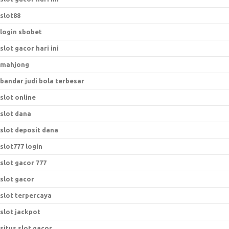
slot88
login sbobet
slot gacor hari ini
mahjong
bandar judi bola terbesar
slot online
slot dana
slot deposit dana
slot777 login
slot gacor 777
slot gacor
slot terpercaya
slot jackpot
situs slot gacor