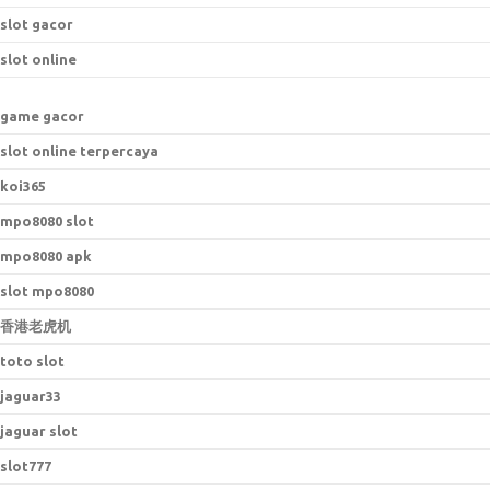
slot gacor
slot online
game gacor
slot online terpercaya
koi365
mpo8080 slot
mpo8080 apk
slot mpo8080
香港老虎机
toto slot
jaguar33
jaguar slot
slot777