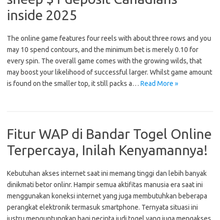
inside 2025
The online game features four reels with about three rows and you
may 10 spend contours, and the minimum bet is merely 0.10 for
every spin. The overall game comes with the growing wilds, that
may boost your likelihood of successful larger. Whilst game amount
is found on the smaller top, it still packs a…
Read More »
Fitur WAP di Bandar Togel Online
Terpercaya, Inilah Kenyamannya!
Kebutuhan akses internet saat ini memang tinggi dan lebih banyak
dinikmati betor onlinr. Hampir semua aktifitas manusia era saat ini
menggunakan koneksi internet yang juga membutuhkan beberapa
perangkat elektronik termasuk smartphone. Ternyata situasi ini
justru menguntungkan bagi pecinta judi togel yang juga mengakses