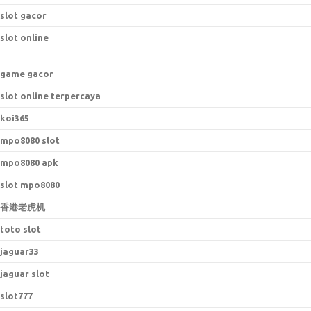
slot gacor
slot online
game gacor
slot online terpercaya
koi365
mpo8080 slot
mpo8080 apk
slot mpo8080
香港老虎机
toto slot
jaguar33
jaguar slot
slot777