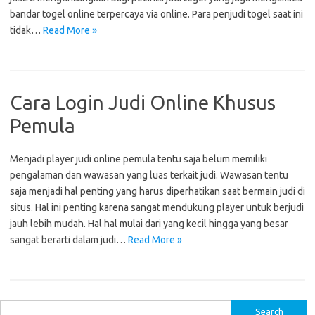
bandar togel online terpercaya via online. Para penjudi togel saat ini
tidak…
Read More »
Cara Login Judi Online Khusus
Pemula
Menjadi player judi online pemula tentu saja belum memiliki
pengalaman dan wawasan yang luas terkait judi. Wawasan tentu
saja menjadi hal penting yang harus diperhatikan saat bermain judi di
situs. Hal ini penting karena sangat mendukung player untuk berjudi
jauh lebih mudah. Hal hal mulai dari yang kecil hingga yang besar
sangat berarti dalam judi…
Read More »
S