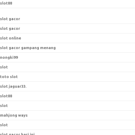
slot88
slot gacor
slot gacor
slot online
slot gacor gampang menang
nongki99
slot
toto slot
slot jaguar33
.
slot88
slot
mahjong ways
slot
slot gacor hari ini