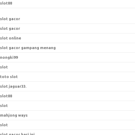
slot88
slot gacor
slot gacor
slot online
slot gacor gampang menang
nongki99
slot
toto slot
slot jaguar33
.
slot88
slot
mahjong ways
slot
slot gacor hari ini