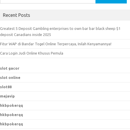
e
a
Recent Posts
r
c
Greatest 5 Deposit Gambling enterprises to own bar bar black sheep $1
h
deposit Canadians inside 2025
f
Fitur WAP di Bandar Togel Online Terpercaya, Inilah Kenyamannya!
o
r
Cara Login Judi Online Khusus Pemula
:
slot gacor
slot online
slot88
mejavip
hkbpokerqq
hkbpokerqq
hkbpokerqq