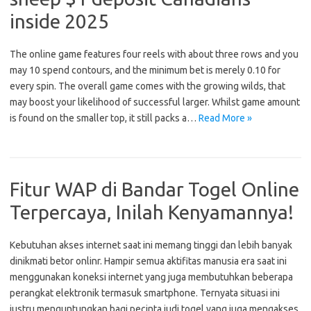
inside 2025
The online game features four reels with about three rows and you
may 10 spend contours, and the minimum bet is merely 0.10 for
every spin. The overall game comes with the growing wilds, that
may boost your likelihood of successful larger. Whilst game amount
is found on the smaller top, it still packs a…
Read More »
Fitur WAP di Bandar Togel Online
Terpercaya, Inilah Kenyamannya!
Kebutuhan akses internet saat ini memang tinggi dan lebih banyak
dinikmati betor onlinr. Hampir semua aktifitas manusia era saat ini
menggunakan koneksi internet yang juga membutuhkan beberapa
perangkat elektronik termasuk smartphone. Ternyata situasi ini
justru menguntungkan bagi pecinta judi togel yang juga mengakses