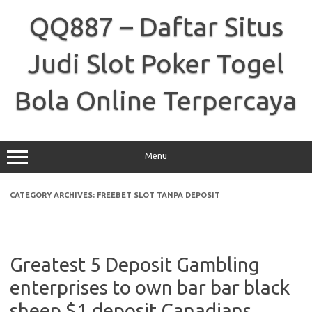
Skip
to
QQ887 – Daftar Situs
content
Judi Slot Poker Togel
Bola Online Terpercaya
Menu
CATEGORY ARCHIVES:
FREEBET SLOT TANPA DEPOSIT
Greatest 5 Deposit Gambling
enterprises to own bar bar black
sheep $1 deposit Canadians