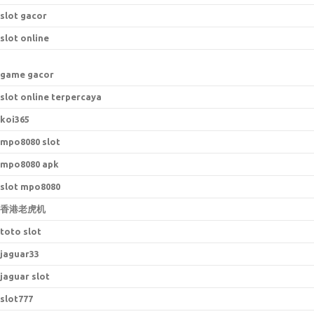
slot gacor
slot online
game gacor
slot online terpercaya
koi365
mpo8080 slot
mpo8080 apk
slot mpo8080
香港老虎机
toto slot
jaguar33
jaguar slot
slot777