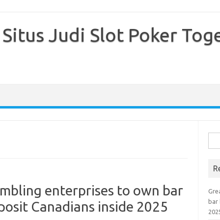
Situs Judi Slot Poker Tog
Sea
for:
R
mbling enterprises to own bar
Gre
bar
posit Canadians inside 2025
202