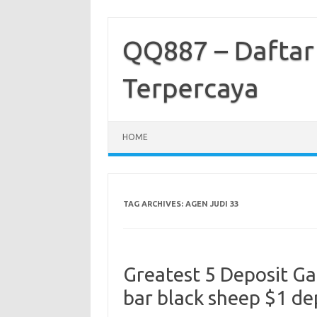
Skip
to
content
QQ887 – Daftar 
Terpercaya
HOME
TAG ARCHIVES:
AGEN JUDI 33
Greatest 5 Deposit Ga
bar black sheep $1 de