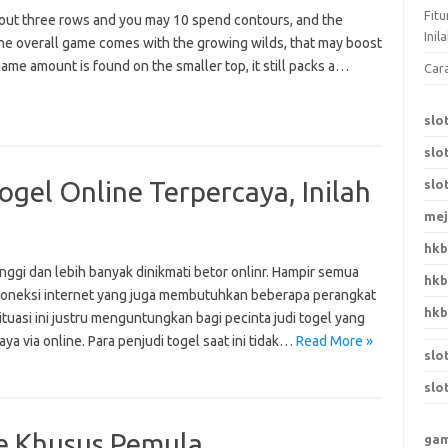
Fit
bout three rows and you may 10 spend contours, and the
Ini
The overall game comes with the growing wilds, that may boost
game amount is found on the smaller top, it still packs a…
Car
slo
slo
ogel Online Terpercaya, Inilah
slo
mej
hk
nggi dan lebih banyak dinikmati betor onlinr. Hampir semua
hk
 koneksi internet yang juga membutuhkan beberapa perangkat
hk
tuasi ini justru menguntungkan bagi pecinta judi togel yang
a via online. Para penjudi togel saat ini tidak…
Read More »
slo
slo
ne Khusus Pemula
gam