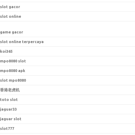
slot gacor
slot online
game gacor
slot online terpercaya
koi365
mpo8080 slot
mpo8080 apk
slot mpo8080
香港老虎机
toto slot
jaguar33
jaguar slot
slot777