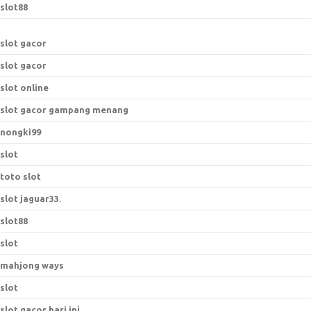
slot88
slot gacor
slot gacor
slot online
slot gacor gampang menang
nongki99
slot
toto slot
slot jaguar33
.
slot88
slot
mahjong ways
slot
slot gacor hari ini