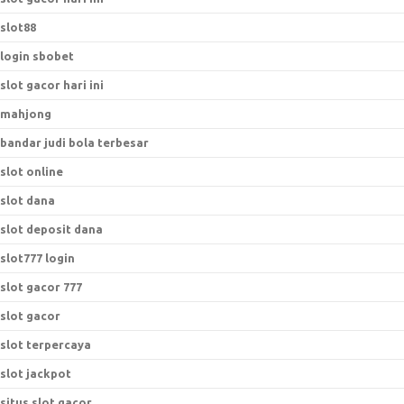
slot88
login sbobet
slot gacor hari ini
mahjong
bandar judi bola terbesar
slot online
slot dana
slot deposit dana
slot777 login
slot gacor 777
slot gacor
slot terpercaya
slot jackpot
situs slot gacor