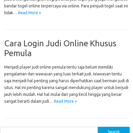
bandar togel online terpercaya via online. Para penjudi togel saat ini
tidak…
Read More »
Cara Login Judi Online Khusus
Pemula
Menjadi player judi online pemula tentu saja belum memiliki
pengalaman dan wawasan yang luas terkait judi. Wawasan tentu
saja menjadi hal penting yang harus diperhatikan saat bermain judi di
situs. Hal ini penting karena sangat mendukung player untuk berjudi
jauh lebih mudah. Hal hal mulai dari yang kecil hingga yang besar
sangat berarti dalam judi…
Read More »
S