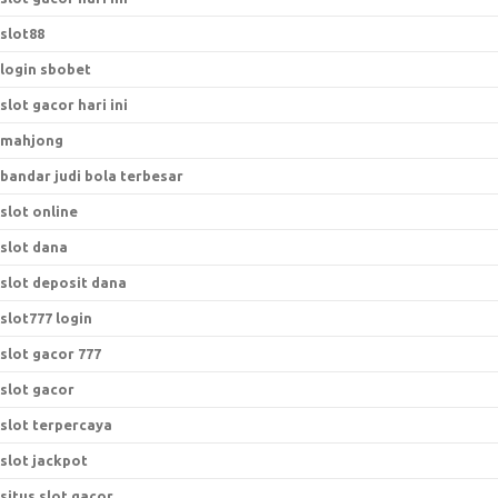
slot88
login sbobet
slot gacor hari ini
mahjong
bandar judi bola terbesar
slot online
slot dana
slot deposit dana
slot777 login
slot gacor 777
slot gacor
slot terpercaya
slot jackpot
situs slot gacor