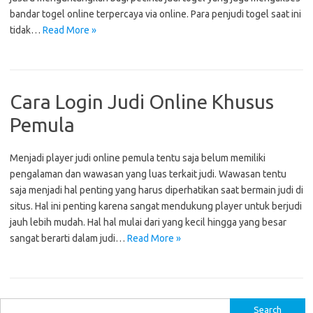
bandar togel online terpercaya via online. Para penjudi togel saat ini
tidak…
Read More »
Cara Login Judi Online Khusus
Pemula
Menjadi player judi online pemula tentu saja belum memiliki
pengalaman dan wawasan yang luas terkait judi. Wawasan tentu
saja menjadi hal penting yang harus diperhatikan saat bermain judi di
situs. Hal ini penting karena sangat mendukung player untuk berjudi
jauh lebih mudah. Hal hal mulai dari yang kecil hingga yang besar
sangat berarti dalam judi…
Read More »
S