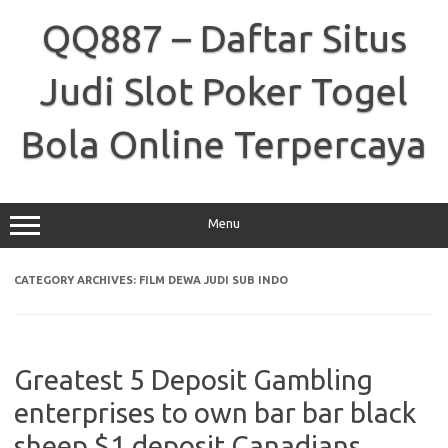
Skip
to
QQ887 – Daftar Situs
content
Judi Slot Poker Togel
Bola Online Terpercaya
Menu
CATEGORY ARCHIVES:
FILM DEWA JUDI SUB INDO
Greatest 5 Deposit Gambling
enterprises to own bar bar black
sheep $1 deposit Canadians