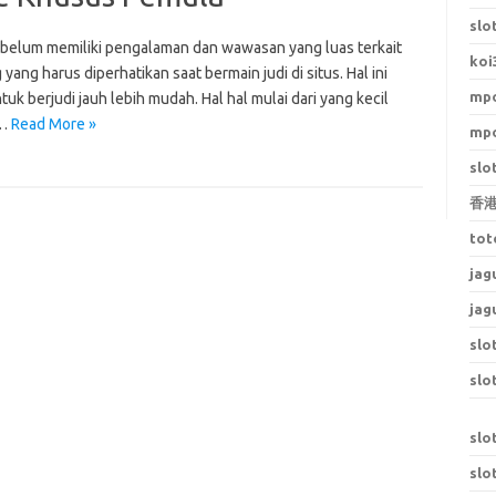
slo
a belum memiliki pengalaman dan wawasan yang luas terkait
koi
yang harus diperhatikan saat bermain judi di situs. Hal ini
mpo
k berjudi jauh lebih mudah. Hal hal mulai dari yang kecil
i…
Read More »
mpo
slo
香
tot
jag
jag
slo
slo
slo
slo