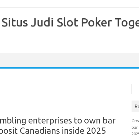
Situs Judi Slot Poker Tog
Sea
for:
R
mbling enterprises to own bar
Gre
bar
posit Canadians inside 2025
202