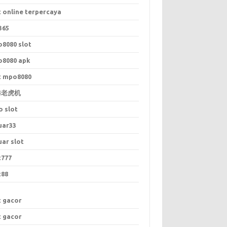
t online terpercaya
365
8080 slot
8080 apk
t mpo8080
港老虎机
o slot
uar33
uar slot
t777
t88
t gacor
t gacor