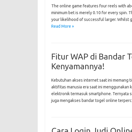
The online game features four reels with a
minimum bet is merely 0.10 for every spin. 
your likelihood of successful larger. Whilst 
Read More »
Fitur WAP di Bandar T
Kenyamannya!
Kebutuhan akses internet saat ini memang ti
aktifitas manusia era saat ini menggunakan
elektronik termasuk smartphone. Ternyata si
juga mengakses bandar togel online terpercay
Cara Login Judi Onli