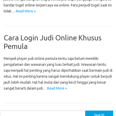
bandar togel online terpercaya via online. Para penjudi togel saat ini
tidak…
Read More »
Cara Login Judi Online Khusus
Pemula
Menjadi player judi online pemula tentu saja belum memiliki
pengalaman dan wawasan yang luas terkait judi. Wawasan tentu
saja menjadi hal penting yang harus diperhatikan saat bermain judi di
situs. Hal ini penting karena sangat mendukung player untuk berjudi
jauh lebih mudah. Hal hal mulai dari yang kecil hingga yang besar
sangat berarti dalam judi…
Read More »
S