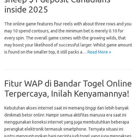
inside 2025
The online game features four reels with about three rows and you
may 10 spend contours, and the minimum bet is merely 0.10 for
every spin. The overall game comes with the growing wilds, that
may boost your likelihood of successful larger. Whilst game amount
is found on the smaller top, it still packs a…
Read More »
Fitur WAP di Bandar Togel Online
Terpercaya, Inilah Kenyamannya!
Kebutuhan akses internet saat ini memang tinggi dan lebih banyak
dinikmati betor onlinr. Hampir semua aktifitas manusia era saat ini
menggunakan koneksi internet yang juga membutuhkan beberapa
perangkat elektronik termasuk smartphone. Ternyata situasi ini
justru menguntungkan bagi pecinta judi togel yang juga mengakses