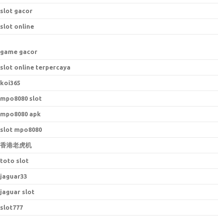
slot gacor
slot online
game gacor
slot online terpercaya
koi365
mpo8080 slot
mpo8080 apk
slot mpo8080
香港老虎机
toto slot
jaguar33
jaguar slot
slot777