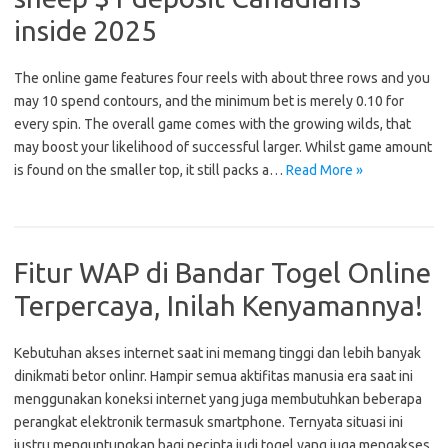
inside 2025
The online game features four reels with about three rows and you
may 10 spend contours, and the minimum bet is merely 0.10 for
every spin. The overall game comes with the growing wilds, that
may boost your likelihood of successful larger. Whilst game amount
is found on the smaller top, it still packs a…
Read More »
Fitur WAP di Bandar Togel Online
Terpercaya, Inilah Kenyamannya!
Kebutuhan akses internet saat ini memang tinggi dan lebih banyak
dinikmati betor onlinr. Hampir semua aktifitas manusia era saat ini
menggunakan koneksi internet yang juga membutuhkan beberapa
perangkat elektronik termasuk smartphone. Ternyata situasi ini
justru menguntungkan bagi pecinta judi togel yang juga mengakses