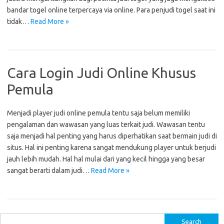
bandar togel online terpercaya via online. Para penjudi togel saat ini
tidak…
Read More »
Cara Login Judi Online Khusus
Pemula
Menjadi player judi online pemula tentu saja belum memiliki
pengalaman dan wawasan yang luas terkait judi. Wawasan tentu
saja menjadi hal penting yang harus diperhatikan saat bermain judi di
situs. Hal ini penting karena sangat mendukung player untuk berjudi
jauh lebih mudah. Hal hal mulai dari yang kecil hingga yang besar
sangat berarti dalam judi…
Read More »
S