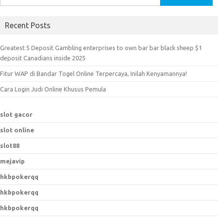
e
a
Recent Posts
r
c
Greatest 5 Deposit Gambling enterprises to own bar bar black sheep $1
h
deposit Canadians inside 2025
f
Fitur WAP di Bandar Togel Online Terpercaya, Inilah Kenyamannya!
o
r
Cara Login Judi Online Khusus Pemula
:
slot gacor
slot online
slot88
mejavip
hkbpokerqq
hkbpokerqq
hkbpokerqq