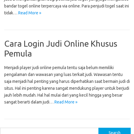
bandar togel online terpercaya via online. Para penjudi togel saat ini
tidak…
Read More »
Cara Login Judi Online Khusus
Pemula
Menjadi player judi online pemula tentu saja belum memiliki
pengalaman dan wawasan yang luas terkait judi. Wawasan tentu
saja menjadi hal penting yang harus diperhatikan saat bermain judi di
situs. Hal ini penting karena sangat mendukung player untuk berjudi
jauh lebih mudah. Hal hal mulai dari yang kecil hingga yang besar
sangat berarti dalam judi…
Read More »
S