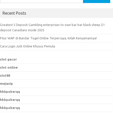
e
a
Recent Posts
r
c
Greatest 5 Deposit Gambling enterprises to own bar bar black sheep $1
h
deposit Canadians inside 2025
f
Fitur WAP di Bandar Togel Online Terpercaya, Inilah Kenyamannya!
o
r
Cara Login Judi Online Khusus Pemula
:
slot gacor
slot online
slot88
mejavip
hkbpokerqq
hkbpokerqq
hkbpokerqq