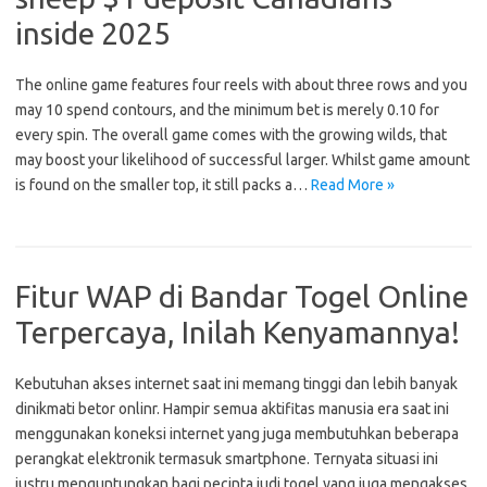
inside 2025
The online game features four reels with about three rows and you
may 10 spend contours, and the minimum bet is merely 0.10 for
every spin. The overall game comes with the growing wilds, that
may boost your likelihood of successful larger. Whilst game amount
is found on the smaller top, it still packs a…
Read More »
Fitur WAP di Bandar Togel Online
Terpercaya, Inilah Kenyamannya!
Kebutuhan akses internet saat ini memang tinggi dan lebih banyak
dinikmati betor onlinr. Hampir semua aktifitas manusia era saat ini
menggunakan koneksi internet yang juga membutuhkan beberapa
perangkat elektronik termasuk smartphone. Ternyata situasi ini
justru menguntungkan bagi pecinta judi togel yang juga mengakses