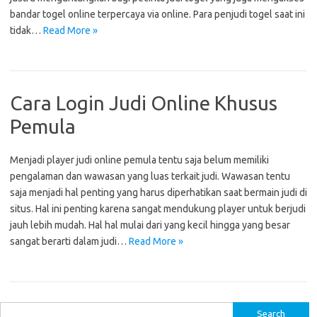
bandar togel online terpercaya via online. Para penjudi togel saat ini
tidak…
Read More »
Cara Login Judi Online Khusus
Pemula
Menjadi player judi online pemula tentu saja belum memiliki
pengalaman dan wawasan yang luas terkait judi. Wawasan tentu
saja menjadi hal penting yang harus diperhatikan saat bermain judi di
situs. Hal ini penting karena sangat mendukung player untuk berjudi
jauh lebih mudah. Hal hal mulai dari yang kecil hingga yang besar
sangat berarti dalam judi…
Read More »
S