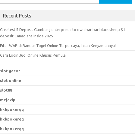
e
a
Recent Posts
r
c
Greatest 5 Deposit Gambling enterprises to own bar bar black sheep $1
h
deposit Canadians inside 2025
f
Fitur WAP di Bandar Togel Online Terpercaya, Inilah Kenyamannya!
o
r
Cara Login Judi Online Khusus Pemula
:
slot gacor
slot online
slot88
mejavip
hkbpokerqq
hkbpokerqq
hkbpokerqq