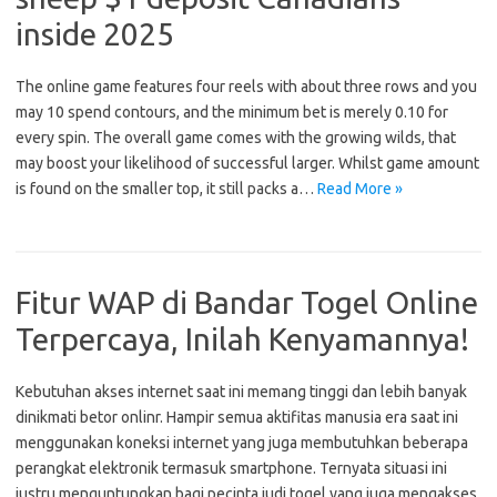
inside 2025
The online game features four reels with about three rows and you
may 10 spend contours, and the minimum bet is merely 0.10 for
every spin. The overall game comes with the growing wilds, that
may boost your likelihood of successful larger. Whilst game amount
is found on the smaller top, it still packs a…
Read More »
Fitur WAP di Bandar Togel Online
Terpercaya, Inilah Kenyamannya!
Kebutuhan akses internet saat ini memang tinggi dan lebih banyak
dinikmati betor onlinr. Hampir semua aktifitas manusia era saat ini
menggunakan koneksi internet yang juga membutuhkan beberapa
perangkat elektronik termasuk smartphone. Ternyata situasi ini
justru menguntungkan bagi pecinta judi togel yang juga mengakses