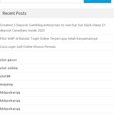
e
a
Recent Posts
r
c
Greatest 5 Deposit Gambling enterprises to own bar bar black sheep $1
h
deposit Canadians inside 2025
f
Fitur WAP di Bandar Togel Online Terpercaya, Inilah Kenyamannya!
o
r
Cara Login Judi Online Khusus Pemula
:
slot gacor
slot online
slot88
mejavip
hkbpokerqq
hkbpokerqq
hkbpokerqq