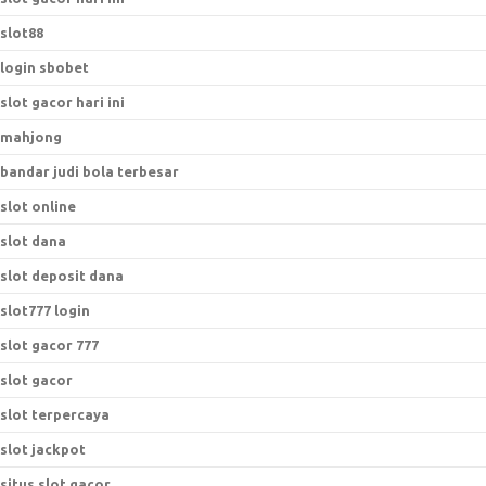
slot88
login sbobet
slot gacor hari ini
mahjong
bandar judi bola terbesar
slot online
slot dana
slot deposit dana
slot777 login
slot gacor 777
slot gacor
slot terpercaya
slot jackpot
situs slot gacor