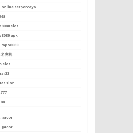
t online terpercaya
365
8080 slot
8080 apk
t mpo8080
港老虎机
o slot
uar33
uar slot
t777
t88
t gacor
t gacor