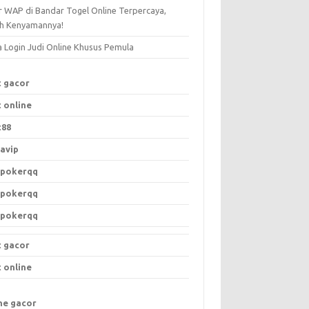
ur WAP di Bandar Togel Online Terpercaya,
lah Kenyamannya!
a Login Judi Online Khusus Pemula
t gacor
t online
t88
avip
bpokerqq
bpokerqq
bpokerqq
t gacor
t online
e gacor