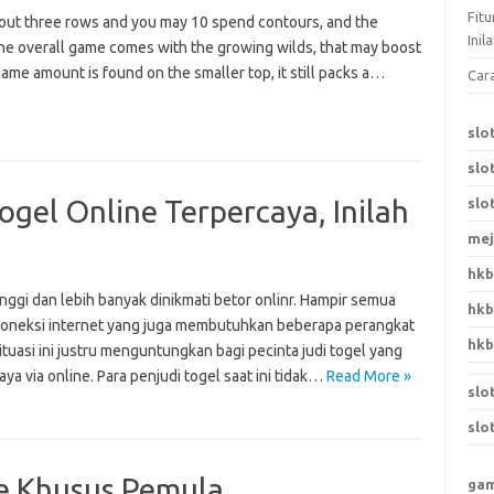
o
Fit
bout three rows and you may 10 spend contours, and the
r
Ini
The overall game comes with the growing wilds, that may boost
:
game amount is found on the smaller top, it still packs a…
Car
slo
slo
ogel Online Terpercaya, Inilah
slo
mej
hk
nggi dan lebih banyak dinikmati betor onlinr. Hampir semua
hk
 koneksi internet yang juga membutuhkan beberapa perangkat
hk
tuasi ini justru menguntungkan bagi pecinta judi togel yang
a via online. Para penjudi togel saat ini tidak…
Read More »
slo
slo
ne Khusus Pemula
gam